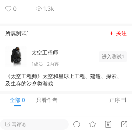
0
1.3k
排行
在线
小黑屋
所属测试1
关注
奖
任务
实时动态
直播
太空工程师
进入测试1
1成员
2内容
富
匿名
宠物
摇钱树
《太空工程师》太空和星球上工程、建造、探索、
及生存的沙盒类游戏
ongjian
Lv.3
-27 21:12
电脑端
公开内容
全部 0
只看作者
正序
箱 + AI生图
线工具箱
– JSON格式化、图片压缩、
写评论
64、二维码等8个免费工具