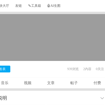
块大厅
友链
🔧工具箱
🤖AI生图
发表
939浏览
2内容
0
关注
音乐
视频
文章
帖子
付费
说明